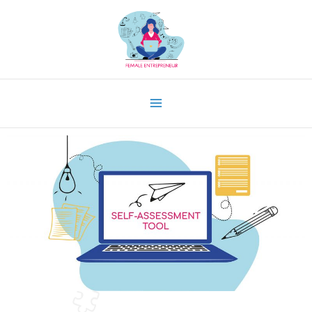
Vai
al
contenuto